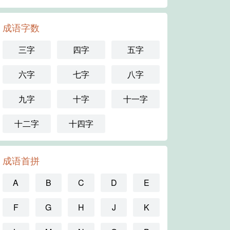
成语字数
三字
四字
五字
六字
七字
八字
九字
十字
十一字
十二字
十四字
成语首拼
A
B
C
D
E
F
G
H
J
K