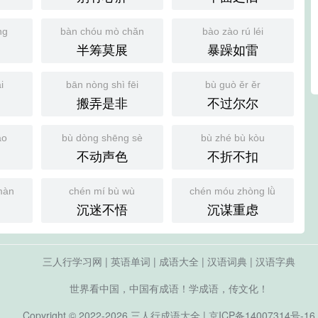
ng
bàn chóu mò chǎn
bào zào rú léi
半筹莫展
暴躁如雷
i
bān nòng shì fēi
bù guò ěr ěr
搬弄是非
不过尔尔
ào
bù dòng shēng sè
bù zhé bù kòu
不动声色
不折不扣
màn
chén mí bù wù
chén móu zhòng lǜ
沉迷不悟
沉谋重虑
三人行学习网
|
英语单词
|
成语大全
|
汉语词典
|
汉语字典
世界看中国，中国有成语！学成语，传文化！
Copyright © 2022-2026
三人行成语大全
|
京ICP备14007314号-16