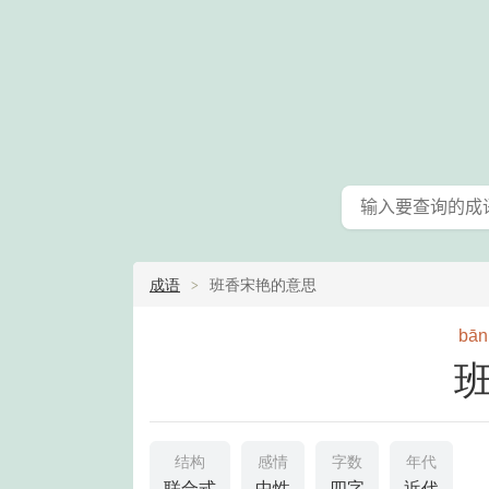
成语
班香宋艳的意思
bān
结构
感情
字数
年代
联合式
中性
四字
近代