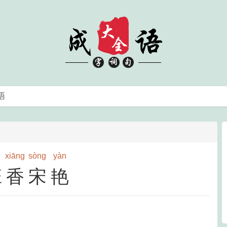
xiāng
sòng
yàn
班香宋艳