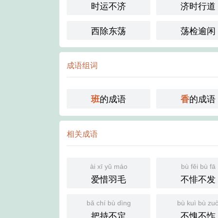
时运不济
济时行道
西除东荡
荡检逾闲
成语组词
的成语
的成语
班
香
相关成语
ài xī yǔ máo
bù fěi bù fā
爱惜羽毛
不悱不发
bǎ chí bù dìng
bù kuì bù zu
把持不定
不愧不怍