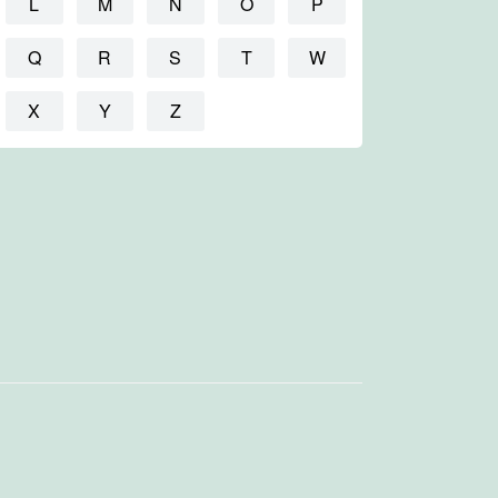
L
M
N
O
P
Q
R
S
T
W
X
Y
Z