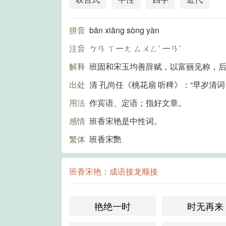
拼音
bān xiāng sòng yàn
注音
ㄅㄢ ㄒ一ㄤ ㄙㄨㄥˋ 一ㄢˋ
解释
班固和宋玉均善辞赋，以富丽见称，
出处
清 孔尚任《桃花扇 听稗》：“早岁清
用法
作宾语、定语；指好文章。
感情
班香宋艳是中性词。
繁体
班香宋艷
班香宋艳：成语接龙顺接
艳绝一时
时无再来