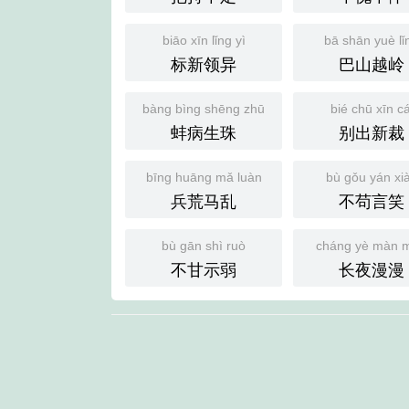
biāo xīn lǐng yì
bā shān yuè lǐ
标新领异
巴山越岭
bàng bìng shēng zhū
bié chū xīn cá
蚌病生珠
别出新裁
bīng huāng mǎ luàn
bù gǒu yán xi
兵荒马乱
不苟言笑
bù gān shì ruò
cháng yè màn 
不甘示弱
长夜漫漫