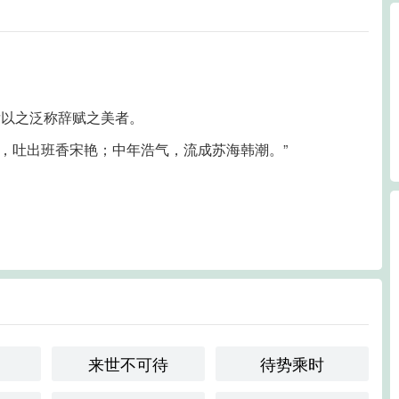
后以之泛称辞赋之美者。
词，吐出班香宋艳；中年浩气，流成苏海韩潮。”
来世不可待
待势乘时