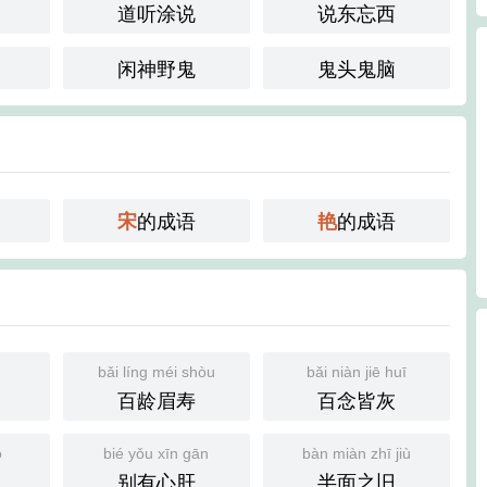
道听涂说
说东忘西
闲神野鬼
鬼头鬼脑
的成语
的成语
宋
艳
bǎi líng méi shòu
bǎi niàn jiē huī
百龄眉寿
百念皆灰
ò
bié yǒu xīn gān
bàn miàn zhī jiù
别有心肝
半面之旧