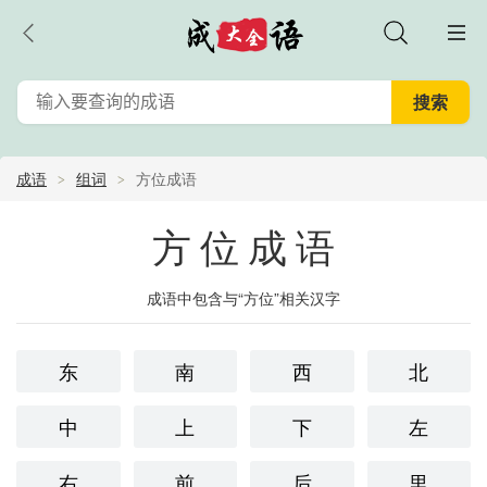
成语
组词
方位成语
方位成语
成语中包含与“方位”相关汉字
东
南
西
北
中
上
下
左
右
前
后
里